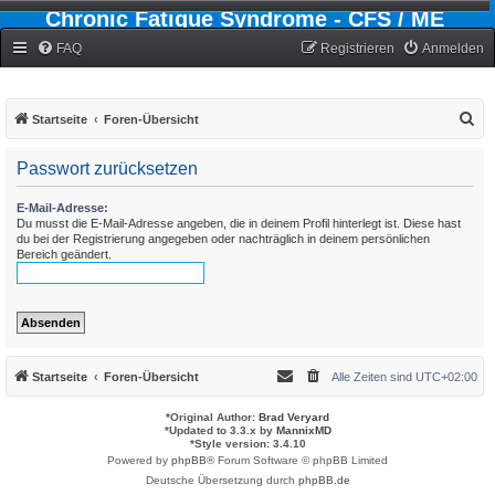
Chronic Fatigue Syndrome - CFS / ME
Forum
FAQ
Registrieren
Anmelden
S
Startseite
Foren-Übersicht
u
Passwort zurücksetzen
c
h
E-Mail-Adresse:
Du musst die E-Mail-Adresse angeben, die in deinem Profil hinterlegt ist. Diese hast
e
du bei der Registrierung angegeben oder nachträglich in deinem persönlichen
Bereich geändert.
Startseite
Foren-Übersicht
Alle Zeiten sind
UTC+02:00
*
Original Author:
Brad Veryard
*
Updated to 3.3.x by
MannixMD
*
Style version: 3.4.10
Powered by
phpBB
® Forum Software © phpBB Limited
Deutsche Übersetzung durch
phpBB.de