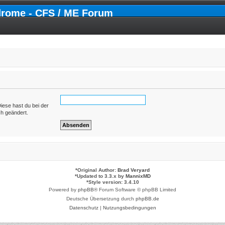
drome - CFS / ME Forum
Diese hast du bei der
ch geändert.
*
Original Author:
Brad Veryard
*
Updated to 3.3.x by
MannixMD
*
Style version: 3.4.10
Powered by
phpBB
® Forum Software © phpBB Limited
Deutsche Übersetzung durch
phpBB.de
Datenschutz
|
Nutzungsbedingungen