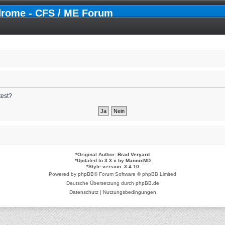
drome - CFS / ME Forum
test?
*
Original Author:
Brad Veryard
*
Updated to 3.3.x by
MannixMD
*
Style version: 3.4.10
Powered by
phpBB
® Forum Software © phpBB Limited
Deutsche Übersetzung durch
phpBB.de
Datenschutz
|
Nutzungsbedingungen