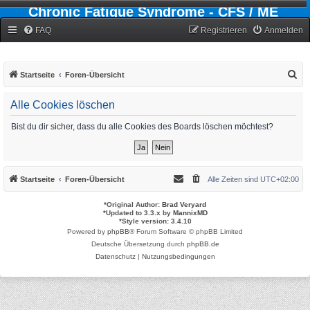
Chronic Fatigue Syndrome - CFS / ME
Forum
FAQ
Registrieren
Anmelden
S
Startseite
Foren-Übersicht
u
Alle Cookies löschen
c
h
Bist du dir sicher, dass du alle Cookies des Boards löschen möchtest?
e
Startseite
Foren-Übersicht
Alle Zeiten sind
UTC+02:00
*
Original Author:
Brad Veryard
*
Updated to 3.3.x by
MannixMD
*
Style version: 3.4.10
Powered by
phpBB
® Forum Software © phpBB Limited
Deutsche Übersetzung durch
phpBB.de
Datenschutz
|
Nutzungsbedingungen