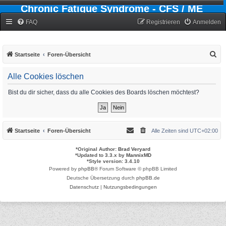
Chronic Fatigue Syndrome - CFS / ME
Forum
FAQ
Registrieren
Anmelden
S
Startseite
Foren-Übersicht
u
Alle Cookies löschen
c
h
Bist du dir sicher, dass du alle Cookies des Boards löschen möchtest?
e
Startseite
Foren-Übersicht
Alle Zeiten sind
UTC+02:00
*
Original Author:
Brad Veryard
*
Updated to 3.3.x by
MannixMD
*
Style version: 3.4.10
Powered by
phpBB
® Forum Software © phpBB Limited
Deutsche Übersetzung durch
phpBB.de
Datenschutz
|
Nutzungsbedingungen