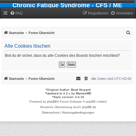
Chronic Fatigue Syndrome - CFS / ME
Forum
FAQ
Registrieren
Anmelden
S
Startseite
Foren-Übersicht
u
Alle Cookies löschen
c
h
Bist du dir sicher, dass du alle Cookies des Boards löschen möchtest?
e
Startseite
Foren-Übersicht
Alle Zeiten sind
UTC+02:00
*
Original Author:
Brad Veryard
*
Updated to 3.3.x by
MannixMD
*
Style version: 3.4.10
Powered by
phpBB
® Forum Software © phpBB Limited
Deutsche Übersetzung durch
phpBB.de
Datenschutz
|
Nutzungsbedingungen