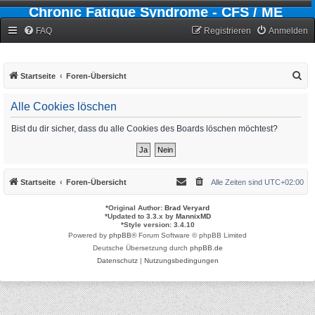
Chronic Fatigue Syndrome - CFS / ME
Forum
FAQ
Registrieren
Anmelden
S
Startseite
Foren-Übersicht
u
Alle Cookies löschen
c
h
Bist du dir sicher, dass du alle Cookies des Boards löschen möchtest?
e
Startseite
Foren-Übersicht
Alle Zeiten sind
UTC+02:00
*
Original Author:
Brad Veryard
*
Updated to 3.3.x by
MannixMD
*
Style version: 3.4.10
Powered by
phpBB
® Forum Software © phpBB Limited
Deutsche Übersetzung durch
phpBB.de
Datenschutz
|
Nutzungsbedingungen