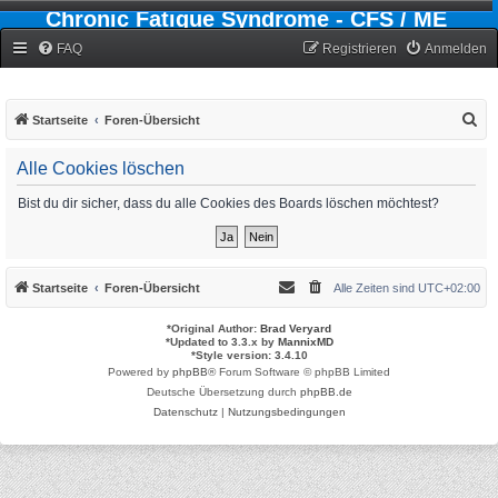
Chronic Fatigue Syndrome - CFS / ME
Forum
FAQ
Registrieren
Anmelden
S
Startseite
Foren-Übersicht
u
Alle Cookies löschen
c
h
Bist du dir sicher, dass du alle Cookies des Boards löschen möchtest?
e
Startseite
Foren-Übersicht
Alle Zeiten sind
UTC+02:00
*
Original Author:
Brad Veryard
*
Updated to 3.3.x by
MannixMD
*
Style version: 3.4.10
Powered by
phpBB
® Forum Software © phpBB Limited
Deutsche Übersetzung durch
phpBB.de
Datenschutz
|
Nutzungsbedingungen