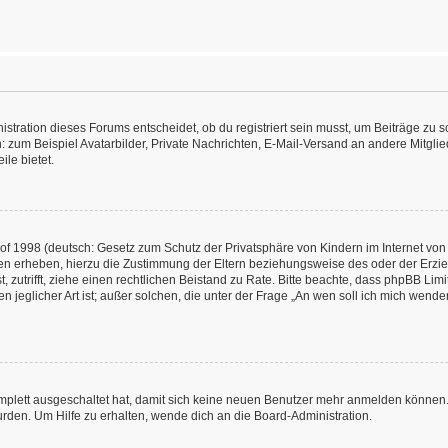
ration dieses Forums entscheidet, ob du registriert sein musst, um Beiträge zu schre
: zum Beispiel Avatarbilder, Private Nachrichten, E-Mail-Versand an andere Mitglied
ile bietet.
f 1998 (deutsch: Gesetz zum Schutz der Privatsphäre von Kindern im Internet von 
en erheben, hierzu die Zustimmung der Eltern beziehungsweise des oder der Erzieh
st, zutrifft, ziehe einen rechtlichen Beistand zu Rate. Bitte beachte, dass phpBB L
n jeglicher Art ist; außer solchen, die unter der Frage „An wen soll ich mich wend
omplett ausgeschaltet hat, damit sich keine neuen Benutzer mehr anmelden können.
rden. Um Hilfe zu erhalten, wende dich an die Board-Administration.