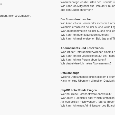
Wozu benötige ich die Listen der Freunde un
n?
Wie kann ich Mitglieder zur Liste der Freund
aus den Listen entfernen?
fordert, mich anzumelden.
Die Foren durchsuchen
Wie kann ich ein Forum oder mehrere For
Weshalb erhalte ich bei der Suche keine E
Warum bekomme ich bei der Suche eine lee
Wie kann ich nach Mitgliedern suchen?
Wie kann ich meine eigenen Beiträge und 
Abonnements und Lesezeichen
Was ist der Unterschied zwischen einem 
Wie kann ich ein Lesezeichen auf ein The
Wie kann ich ein Forum abonnieren?
Wie deaktiviere ich meine Abonnements?
Dateianhänge
Welche Dateianhänge sind in diesem Forum
Kann ich eine Übersicht all meiner Dateian
phpBB betreffende Fragen
Wer hat diese Forensoftware entwickelt?
Warum ist Funktion x oder y nicht enthalten
An wen soll ich mich wenden, falls es Besc
Wie kann ich einen Administrator des Board