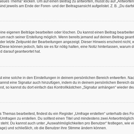
es Thema“ klicken. Um auf einen Beitrag zu antworten, musst du auf „Antworten“ kl
nd jeweils am Ende der Foren- und der Beitragsansicht aufgelistet. Z. B. „Du darfs
deine eigenen Beiträge bearbeiten oder löschen. Du kannst einen Beitrag bearbeit
itraum nach seiner Erstellung möglich. Wenn bereits jemand auf deinen Beitrag geant
 der letzte Zeitpunkt der Bearbeitungen angezeigt. Dieser Hinweis erscheint nicht
Diese können jedoch, falls sie es für nötig halten, eine Notiz hinterlassen, warum 
d darauf geantwortet hat.
 eine solche in den Einstellungen in deinem persönlichen Bereich entwerfen. Nachd
kannst eine Signatur auch hinzufügen, indem du in deinem persönlichen Bereich d
t, so kannst du dort einfach das Kontrollkästchen „Signatur anhängen“ wieder dea
Themas bearbeitest, findest du ein Register „Umfrage erstellen“ unterhalb des Form
 Umfragen zu erstellen. Du solltest einen Titel und mindestens zwei Antwortmögli
e steht. Du kannst auch unter „Auswahlmöglichkeiten pro Benutzer“ festlegen, wie v
rage) und schließlich, ob die Benutzer ihre Stimme ändern können.