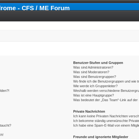
drome - CFS / ME Forum
Benutzer-Stufen und Gruppen
Was sind Administratoren?
Was sind Moderatoren?
Was sind Benutzergruppen?
Wo finde ich die Benutzergruppen und wie tr
Wie werde ich Gruppenleiter?
elden?!
Weshalb werden verschiedene Benutzergrupp
Was ist eine Hauptgruppe?
Was bedeutet der „Das Team“-Link auf der 
Private Nachrichten
Ich kann keine Privaten Nachrichten versch
Ich bekomme ständig unerwünschte Private
ftaucht?
Ich habe eine Spam-E-Mail von einem Mitgli
ch!
Freunde und ignorierte Mitglieder