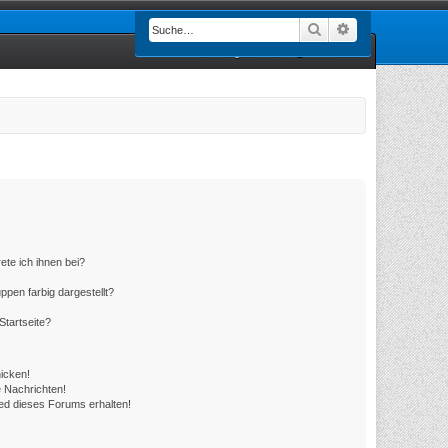
Suche
Erweiterte Such
Registrieren
Anmelden
ete ich ihnen bei?
en farbig dargestellt?
Startseite?
icken!
 Nachrichten!
ed dieses Forums erhalten!