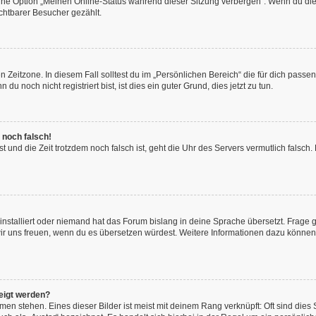
eine Option „Meinen Online-Status während dieser Sitzung verbergen“. Wenn du die
chtbarer Besucher gezählt.
 Zeitzone. In diesem Fall solltest du im „Persönlichen Bereich“ die für dich passend
 noch nicht registriert bist, ist dies ein guter Grund, dies jetzt zu tun.
 noch falsch!
hast und die Zeit trotzdem noch falsch ist, geht die Uhr des Servers vermutlich fals
installiert oder niemand hat das Forum bislang in deine Sprache übersetzt. Frage 
en wir uns freuen, wenn du es übersetzen würdest. Weitere Informationen dazu könne
eigt werden?
en stehen. Eines dieser Bilder ist meist mit deinem Rang verknüpft: Oft sind dies