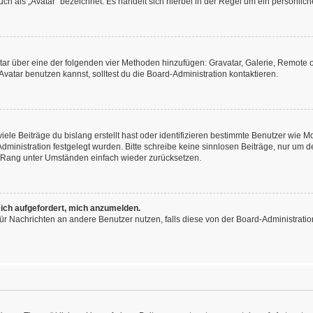
h als „Avatar“ bezeichnet. Es handelt sich hierbei in der Regel um ein persönliche
vatar über eine der folgenden vier Methoden hinzufügen: Gravatar, Galerie, Remot
atar benutzen kannst, solltest du die Board-Administration kontaktieren.
ele Beiträge du bislang erstellt hast oder identifizieren bestimmte Benutzer wie
-Administration festgelegt wurden. Bitte schreibe keine sinnlosen Beiträge, nur u
n Rang unter Umständen einfach wieder zurücksetzen.
 ich aufgefordert, mich anzumelden.
n für Nachrichten an andere Benutzer nutzen, falls diese von der Board-Administra