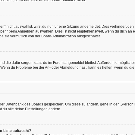
kzusetzen, so wende dich an die Board-Administration.
“ nicht auswählst, wirst du nur für eine Sitzung angemeldet. Dies verhindert den
ben“ beim Anmelden auswählen. Dies ist nicht empfehlenswert, wenn du dich an ein
de sie vermutlich von der Board-Administration ausgeschaltet.
at und die dafür sorgen, dass du im Forum angemeldet bleibst. Außerdem ermögliche
n. Wenn du Probleme bei der An- oder Abmeldung hast, kann es helfen, wenn du die
n der Datenbank des Boards gespeichert. Um diese zu ändern, gehe in den „Persönli
t du alle deine Einstellungen ändern.
e-Liste auftaucht?