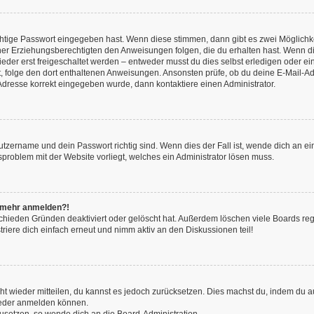
chtige Passwort eingegeben hast. Wenn diese stimmen, dann gibt es zwei Möglich
iner Erziehungsberechtigten den Anweisungen folgen, die du erhalten hast. Wenn dies 
r erst freigeschaltet werden – entweder musst du dies selbst erledigen oder ein Ad
ast, folge den dort enthaltenen Anweisungen. Ansonsten prüfe, ob du deine E-Mail
l-Adresse korrekt eingegeben wurde, dann kontaktiere einen Administrator.
utzername und dein Passwort richtig sind. Wenn dies der Fall ist, wende dich an e
nsproblem mit der Website vorliegt, welches ein Administrator lösen muss.
ht mehr anmelden?!
chieden Gründen deaktiviert oder gelöscht hat. Außerdem löschen viele Boards rege
iere dich einfach erneut und nimm aktiv an den Diskussionen teil!
icht wieder mitteilen, du kannst es jedoch zurücksetzen. Dies machst du, indem du
wieder anmelden können.