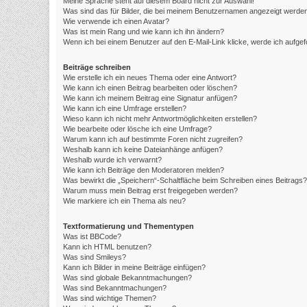
Meine Sprache steht auf diesem Board nicht zur Auswahl!
Was sind das für Bilder, die bei meinem Benutzernamen angezeigt werde
Wie verwende ich einen Avatar?
Was ist mein Rang und wie kann ich ihn ändern?
Wenn ich bei einem Benutzer auf den E-Mail-Link klicke, werde ich aufge
Beiträge schreiben
Wie erstelle ich ein neues Thema oder eine Antwort?
Wie kann ich einen Beitrag bearbeiten oder löschen?
Wie kann ich meinem Beitrag eine Signatur anfügen?
Wie kann ich eine Umfrage erstellen?
Wieso kann ich nicht mehr Antwortmöglichkeiten erstellen?
Wie bearbeite oder lösche ich eine Umfrage?
Warum kann ich auf bestimmte Foren nicht zugreifen?
Weshalb kann ich keine Dateianhänge anfügen?
Weshalb wurde ich verwarnt?
Wie kann ich Beiträge den Moderatoren melden?
Was bewirkt die „Speichern“-Schaltfläche beim Schreiben eines Beitrags?
Warum muss mein Beitrag erst freigegeben werden?
Wie markiere ich ein Thema als neu?
Textformatierung und Thementypen
Was ist BBCode?
Kann ich HTML benutzen?
Was sind Smileys?
Kann ich Bilder in meine Beiträge einfügen?
Was sind globale Bekanntmachungen?
Was sind Bekanntmachungen?
Was sind wichtige Themen?