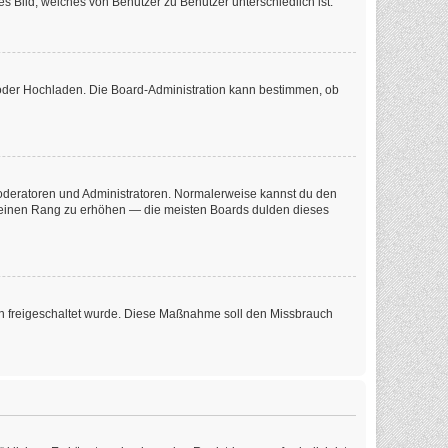
s Bild, welches von Benutzer zu Benutzer unterschiedlich ist.
e oder Hochladen. Die Board-Administration kann bestimmen, ob
 Moderatoren und Administratoren. Normalerweise kannst du den
m deinen Rang zu erhöhen — die meisten Boards dulden dieses
tion freigeschaltet wurde. Diese Maßnahme soll den Missbrauch