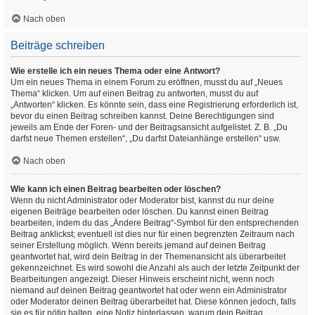
Nach oben
Beiträge schreiben
Wie erstelle ich ein neues Thema oder eine Antwort?
Um ein neues Thema in einem Forum zu eröffnen, musst du auf „Neues
Thema“ klicken. Um auf einen Beitrag zu antworten, musst du auf
„Antworten“ klicken. Es könnte sein, dass eine Registrierung erforderlich ist,
bevor du einen Beitrag schreiben kannst. Deine Berechtigungen sind
jeweils am Ende der Foren- und der Beitragsansicht aufgelistet. Z. B. „Du
darfst neue Themen erstellen“, „Du darfst Dateianhänge erstellen“ usw.
Nach oben
Wie kann ich einen Beitrag bearbeiten oder löschen?
Wenn du nicht Administrator oder Moderator bist, kannst du nur deine
eigenen Beiträge bearbeiten oder löschen. Du kannst einen Beitrag
bearbeiten, indem du das „Ändere Beitrag“-Symbol für den entsprechenden
Beitrag anklickst; eventuell ist dies nur für einen begrenzten Zeitraum nach
seiner Erstellung möglich. Wenn bereits jemand auf deinen Beitrag
geantwortet hat, wird dein Beitrag in der Themenansicht als überarbeitet
gekennzeichnet. Es wird sowohl die Anzahl als auch der letzte Zeitpunkt der
Bearbeitungen angezeigt. Dieser Hinweis erscheint nicht, wenn noch
niemand auf deinen Beitrag geantwortet hat oder wenn ein Administrator
oder Moderator deinen Beitrag überarbeitet hat. Diese können jedoch, falls
sie es für nötig halten, eine Notiz hinterlassen, warum dein Beitrag