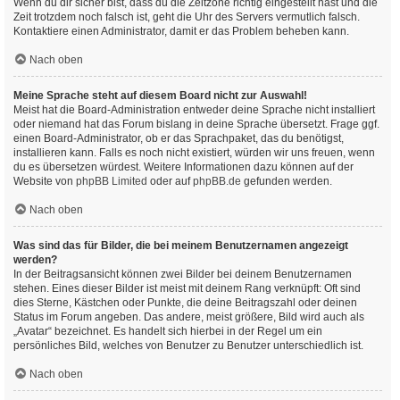
Wenn du dir sicher bist, dass du die Zeitzone richtig eingestellt hast und die
Zeit trotzdem noch falsch ist, geht die Uhr des Servers vermutlich falsch.
Kontaktiere einen Administrator, damit er das Problem beheben kann.
Nach oben
Meine Sprache steht auf diesem Board nicht zur Auswahl!
Meist hat die Board-Administration entweder deine Sprache nicht installiert
oder niemand hat das Forum bislang in deine Sprache übersetzt. Frage ggf.
einen Board-Administrator, ob er das Sprachpaket, das du benötigst,
installieren kann. Falls es noch nicht existiert, würden wir uns freuen, wenn
du es übersetzen würdest. Weitere Informationen dazu können auf der
Website von
phpBB Limited
oder auf
phpBB.de
gefunden werden.
Nach oben
Was sind das für Bilder, die bei meinem Benutzernamen angezeigt
werden?
In der Beitragsansicht können zwei Bilder bei deinem Benutzernamen
stehen. Eines dieser Bilder ist meist mit deinem Rang verknüpft: Oft sind
dies Sterne, Kästchen oder Punkte, die deine Beitragszahl oder deinen
Status im Forum angeben. Das andere, meist größere, Bild wird auch als
„Avatar“ bezeichnet. Es handelt sich hierbei in der Regel um ein
persönliches Bild, welches von Benutzer zu Benutzer unterschiedlich ist.
Nach oben