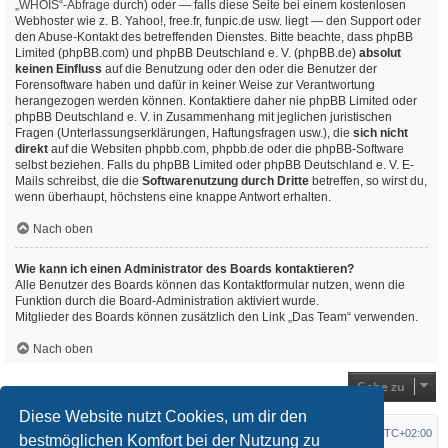
„WHOIS“-Abfrage
durch) oder — falls diese Seite bei einem kostenlosen
Webhoster wie z. B. Yahoo!, free.fr, funpic.de usw. liegt — den Support oder
den Abuse-Kontakt des betreffenden Dienstes. Bitte beachte, dass phpBB
Limited (phpBB.com) und phpBB Deutschland e. V. (phpBB.de)
absolut
keinen Einfluss
auf die Benutzung oder den oder die Benutzer der
Forensoftware haben und dafür in keiner Weise zur Verantwortung
herangezogen werden können. Kontaktiere daher nie phpBB Limited oder
phpBB Deutschland e. V. in Zusammenhang mit jeglichen juristischen
Fragen (Unterlassungserklärungen, Haftungsfragen usw.), die
sich nicht
direkt
auf die Websiten phpbb.com, phpbb.de oder die phpBB-Software
selbst beziehen. Falls du phpBB Limited oder phpBB Deutschland e. V. E-
Mails schreibst, die die
Softwarenutzung durch Dritte
betreffen, so wirst du,
wenn überhaupt, höchstens eine knappe Antwort erhalten.
Nach oben
Wie kann ich einen Administrator des Boards kontaktieren?
Alle Benutzer des Boards können das Kontaktformular nutzen, wenn die
Funktion durch die Board-Administration aktiviert wurde.
Mitglieder des Boards können zusätzlich den Link „Das Team“ verwenden.
Nach oben
Gehe zu
Diese Website nutzt Cookies, um dir den
Startseite
Foren-Übersicht
Alle Zeiten sind
UTC+02:00
bestmöglichen Komfort bei der Nutzung zu