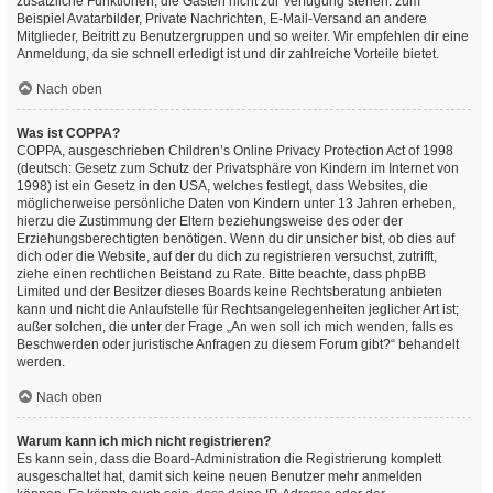
zusätzliche Funktionen, die Gästen nicht zur Verfügung stehen: zum
Beispiel Avatarbilder, Private Nachrichten, E-Mail-Versand an andere
Mitglieder, Beitritt zu Benutzergruppen und so weiter. Wir empfehlen dir eine
Anmeldung, da sie schnell erledigt ist und dir zahlreiche Vorteile bietet.
Nach oben
Was ist COPPA?
COPPA, ausgeschrieben Children’s Online Privacy Protection Act of 1998
(deutsch: Gesetz zum Schutz der Privatsphäre von Kindern im Internet von
1998) ist ein Gesetz in den USA, welches festlegt, dass Websites, die
möglicherweise persönliche Daten von Kindern unter 13 Jahren erheben,
hierzu die Zustimmung der Eltern beziehungsweise des oder der
Erziehungsberechtigten benötigen. Wenn du dir unsicher bist, ob dies auf
dich oder die Website, auf der du dich zu registrieren versuchst, zutrifft,
ziehe einen rechtlichen Beistand zu Rate. Bitte beachte, dass phpBB
Limited und der Besitzer dieses Boards keine Rechtsberatung anbieten
kann und nicht die Anlaufstelle für Rechtsangelegenheiten jeglicher Art ist;
außer solchen, die unter der Frage „An wen soll ich mich wenden, falls es
Beschwerden oder juristische Anfragen zu diesem Forum gibt?“ behandelt
werden.
Nach oben
Warum kann ich mich nicht registrieren?
Es kann sein, dass die Board-Administration die Registrierung komplett
ausgeschaltet hat, damit sich keine neuen Benutzer mehr anmelden