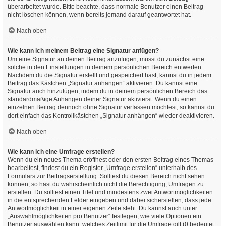
überarbeitet wurde. Bitte beachte, dass normale Benutzer einen Beitrag
nicht löschen können, wenn bereits jemand darauf geantwortet hat.
Nach oben
Wie kann ich meinem Beitrag eine Signatur anfügen?
Um eine Signatur an deinen Beitrag anzufügen, musst du zunächst eine
solche in den Einstellungen in deinem persönlichen Bereich entwerfen.
Nachdem du die Signatur erstellt und gespeichert hast, kannst du in jedem
Beitrag das Kästchen „Signatur anhängen“ aktivieren. Du kannst eine
Signatur auch hinzufügen, indem du in deinem persönlichen Bereich das
standardmäßige Anhängen deiner Signatur aktivierst. Wenn du einen
einzelnen Beitrag dennoch ohne Signatur verfassen möchtest, so kannst du
dort einfach das Kontrollkästchen „Signatur anhängen“ wieder deaktivieren.
Nach oben
Wie kann ich eine Umfrage erstellen?
Wenn du ein neues Thema eröffnest oder den ersten Beitrag eines Themas
bearbeitest, findest du ein Register „Umfrage erstellen“ unterhalb des
Formulars zur Beitragserstellung. Solltest du diesen Bereich nicht sehen
können, so hast du wahrscheinlich nicht die Berechtigung, Umfragen zu
erstellen. Du solltest einen Titel und mindestens zwei Antwortmöglichkeiten
in die entsprechenden Felder eingeben und dabei sicherstellen, dass jede
Antwortmöglichkeit in einer eigenen Zeile steht. Du kannst auch unter
„Auswahlmöglichkeiten pro Benutzer“ festlegen, wie viele Optionen ein
Benutzer auswählen kann, welches Zeitlimit für die Umfrage gilt (0 bedeutet