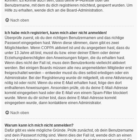
können. Es könnte auch sein, dass deine IP-Adresse oder der
Benutzername, mit dem du dich registrieren möchtest, gesperrt wurden. Um
Hilfe zu erhalten, wende dich an die Board-Administration.
Nach oben
Ich habe mich registriert, kann mich aber nicht anmelden!
Überprüfe zuerst, ob du den richtigen Benutzernamen und das richtige
Passwort eingegeben hast. Wenn diese stimmen, dann gibt es zwei
Möglichkeiten. Wenn
COPPA
aktiviert ist und du angegeben hast, dass du
unter 13 Jahre alt bist, musst du bzw. einer deiner Eltern oder deiner
Erziehungsberechtigten den Anweisungen folgen, die du erhalten hast.
Wenn dies nicht der Fall ist, muss dein Benutzerkonto vielleicht aktiviert
werden. Bei einigen Boards müssen alle neu angemeldeten Mitglieder erst
freigeschaltet werden – entweder musst du dies selbst erledigen oder ein
Administrator. Bei der Registrierung wurde dir mitgeteilt, ob eine Aktivierung
nötig ist oder nicht. Wenn du eine E-Mail erhalten hast, folge den dort
enthaltenen Anweisungen. Ansonsten prüfe, ob du deine E-Mail-Adresse
korrekt eingegeben hast oder die E-Mail von einem Spam-Filter blockiert
wurde. Wenn du dir sicher bist, dass deine E-Mail-Adresse korrekt
eingegeben wurde, dann kontaktiere einen Administrator.
Nach oben
Warum kann ich mich nicht anmelden?
Dafür gibt es viele mögliche Gründe. Prüfe zunächst, ob dein Benutzername
und dein Passwort richtig sind. Wenn dies der Fall ist, wende dich an einen