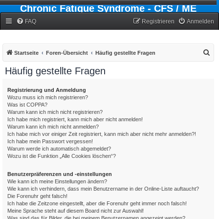
Chronic Fatigue Syndrome - CFS / ME
Forum
FAQ
Registrieren
Anmelden
S
Startseite
Foren-Übersicht
Häufig gestellte Fragen
u
Häufig gestellte Fragen
c
h
Registrierung und Anmeldung
Wozu muss ich mich registrieren?
e
Was ist COPPA?
Warum kann ich mich nicht registrieren?
Ich habe mich registriert, kann mich aber nicht anmelden!
Warum kann ich mich nicht anmelden?
Ich habe mich vor einiger Zeit registriert, kann mich aber nicht mehr anmelden?!
Ich habe mein Passwort vergessen!
Warum werde ich automatisch abgemeldet?
Wozu ist die Funktion „Alle Cookies löschen“?
Benutzerpräferenzen und -einstellungen
Wie kann ich meine Einstellungen ändern?
Wie kann ich verhindern, dass mein Benutzername in der Online-Liste auftaucht?
Die Forenuhr geht falsch!
Ich habe die Zeitzone eingestellt, aber die Forenuhr geht immer noch falsch!
Meine Sprache steht auf diesem Board nicht zur Auswahl!
Was sind das für Bilder, die bei meinem Benutzernamen angezeigt werden?