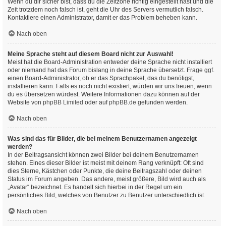
Wenn du dir sicher bist, dass du die Zeitzone richtig eingestellt hast und die
Zeit trotzdem noch falsch ist, geht die Uhr des Servers vermutlich falsch.
Kontaktiere einen Administrator, damit er das Problem beheben kann.
Nach oben
Meine Sprache steht auf diesem Board nicht zur Auswahl!
Meist hat die Board-Administration entweder deine Sprache nicht installiert
oder niemand hat das Forum bislang in deine Sprache übersetzt. Frage ggf.
einen Board-Administrator, ob er das Sprachpaket, das du benötigst,
installieren kann. Falls es noch nicht existiert, würden wir uns freuen, wenn
du es übersetzen würdest. Weitere Informationen dazu können auf der
Website von
phpBB Limited
oder auf
phpBB.de
gefunden werden.
Nach oben
Was sind das für Bilder, die bei meinem Benutzernamen angezeigt
werden?
In der Beitragsansicht können zwei Bilder bei deinem Benutzernamen
stehen. Eines dieser Bilder ist meist mit deinem Rang verknüpft: Oft sind
dies Sterne, Kästchen oder Punkte, die deine Beitragszahl oder deinen
Status im Forum angeben. Das andere, meist größere, Bild wird auch als
„Avatar“ bezeichnet. Es handelt sich hierbei in der Regel um ein
persönliches Bild, welches von Benutzer zu Benutzer unterschiedlich ist.
Nach oben