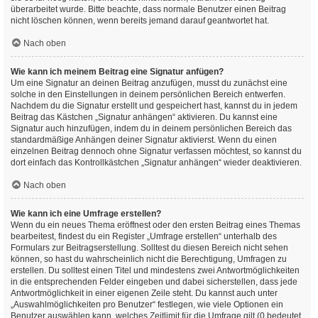
überarbeitet wurde. Bitte beachte, dass normale Benutzer einen Beitrag
nicht löschen können, wenn bereits jemand darauf geantwortet hat.
Nach oben
Wie kann ich meinem Beitrag eine Signatur anfügen?
Um eine Signatur an deinen Beitrag anzufügen, musst du zunächst eine
solche in den Einstellungen in deinem persönlichen Bereich entwerfen.
Nachdem du die Signatur erstellt und gespeichert hast, kannst du in jedem
Beitrag das Kästchen „Signatur anhängen“ aktivieren. Du kannst eine
Signatur auch hinzufügen, indem du in deinem persönlichen Bereich das
standardmäßige Anhängen deiner Signatur aktivierst. Wenn du einen
einzelnen Beitrag dennoch ohne Signatur verfassen möchtest, so kannst du
dort einfach das Kontrollkästchen „Signatur anhängen“ wieder deaktivieren.
Nach oben
Wie kann ich eine Umfrage erstellen?
Wenn du ein neues Thema eröffnest oder den ersten Beitrag eines Themas
bearbeitest, findest du ein Register „Umfrage erstellen“ unterhalb des
Formulars zur Beitragserstellung. Solltest du diesen Bereich nicht sehen
können, so hast du wahrscheinlich nicht die Berechtigung, Umfragen zu
erstellen. Du solltest einen Titel und mindestens zwei Antwortmöglichkeiten
in die entsprechenden Felder eingeben und dabei sicherstellen, dass jede
Antwortmöglichkeit in einer eigenen Zeile steht. Du kannst auch unter
„Auswahlmöglichkeiten pro Benutzer“ festlegen, wie viele Optionen ein
Benutzer auswählen kann, welches Zeitlimit für die Umfrage gilt (0 bedeutet