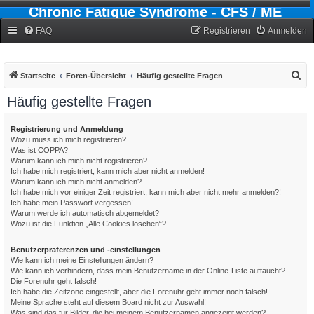
Chronic Fatigue Syndrome - CFS / ME
Forum
FAQ
Registrieren
Anmelden
S
Startseite
Foren-Übersicht
Häufig gestellte Fragen
u
Häufig gestellte Fragen
c
h
Registrierung und Anmeldung
Wozu muss ich mich registrieren?
e
Was ist COPPA?
Warum kann ich mich nicht registrieren?
Ich habe mich registriert, kann mich aber nicht anmelden!
Warum kann ich mich nicht anmelden?
Ich habe mich vor einiger Zeit registriert, kann mich aber nicht mehr anmelden?!
Ich habe mein Passwort vergessen!
Warum werde ich automatisch abgemeldet?
Wozu ist die Funktion „Alle Cookies löschen“?
Benutzerpräferenzen und -einstellungen
Wie kann ich meine Einstellungen ändern?
Wie kann ich verhindern, dass mein Benutzername in der Online-Liste auftaucht?
Die Forenuhr geht falsch!
Ich habe die Zeitzone eingestellt, aber die Forenuhr geht immer noch falsch!
Meine Sprache steht auf diesem Board nicht zur Auswahl!
Was sind das für Bilder, die bei meinem Benutzernamen angezeigt werden?