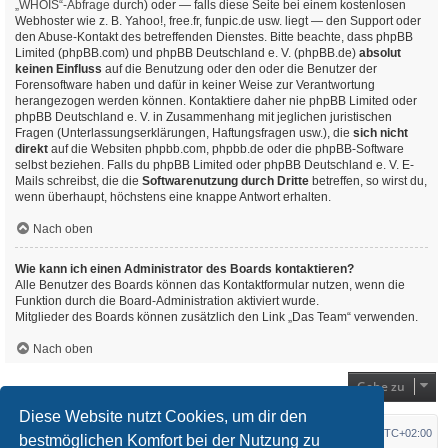
„WHOIS“-Abfrage
durch) oder — falls diese Seite bei einem kostenlosen
Webhoster wie z. B. Yahoo!, free.fr, funpic.de usw. liegt — den Support oder
den Abuse-Kontakt des betreffenden Dienstes. Bitte beachte, dass phpBB
Limited (phpBB.com) und phpBB Deutschland e. V. (phpBB.de)
absolut
keinen Einfluss
auf die Benutzung oder den oder die Benutzer der
Forensoftware haben und dafür in keiner Weise zur Verantwortung
herangezogen werden können. Kontaktiere daher nie phpBB Limited oder
phpBB Deutschland e. V. in Zusammenhang mit jeglichen juristischen
Fragen (Unterlassungserklärungen, Haftungsfragen usw.), die
sich nicht
direkt
auf die Websiten phpbb.com, phpbb.de oder die phpBB-Software
selbst beziehen. Falls du phpBB Limited oder phpBB Deutschland e. V. E-
Mails schreibst, die die
Softwarenutzung durch Dritte
betreffen, so wirst du,
wenn überhaupt, höchstens eine knappe Antwort erhalten.
Nach oben
Wie kann ich einen Administrator des Boards kontaktieren?
Alle Benutzer des Boards können das Kontaktformular nutzen, wenn die
Funktion durch die Board-Administration aktiviert wurde.
Mitglieder des Boards können zusätzlich den Link „Das Team“ verwenden.
Nach oben
Gehe zu
Diese Website nutzt Cookies, um dir den
Startseite
Foren-Übersicht
Alle Zeiten sind
UTC+02:00
bestmöglichen Komfort bei der Nutzung zu