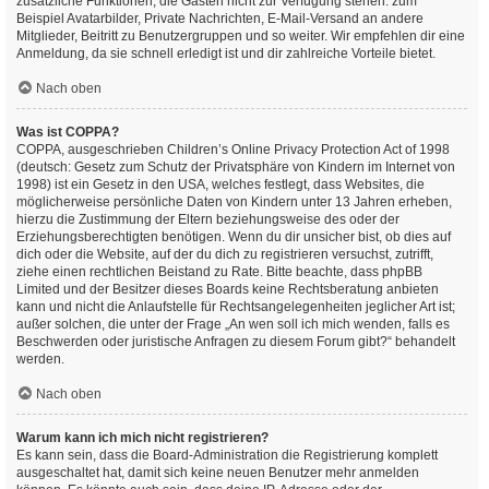
zusätzliche Funktionen, die Gästen nicht zur Verfügung stehen: zum
Beispiel Avatarbilder, Private Nachrichten, E-Mail-Versand an andere
Mitglieder, Beitritt zu Benutzergruppen und so weiter. Wir empfehlen dir eine
Anmeldung, da sie schnell erledigt ist und dir zahlreiche Vorteile bietet.
Nach oben
Was ist COPPA?
COPPA, ausgeschrieben Children’s Online Privacy Protection Act of 1998
(deutsch: Gesetz zum Schutz der Privatsphäre von Kindern im Internet von
1998) ist ein Gesetz in den USA, welches festlegt, dass Websites, die
möglicherweise persönliche Daten von Kindern unter 13 Jahren erheben,
hierzu die Zustimmung der Eltern beziehungsweise des oder der
Erziehungsberechtigten benötigen. Wenn du dir unsicher bist, ob dies auf
dich oder die Website, auf der du dich zu registrieren versuchst, zutrifft,
ziehe einen rechtlichen Beistand zu Rate. Bitte beachte, dass phpBB
Limited und der Besitzer dieses Boards keine Rechtsberatung anbieten
kann und nicht die Anlaufstelle für Rechtsangelegenheiten jeglicher Art ist;
außer solchen, die unter der Frage „An wen soll ich mich wenden, falls es
Beschwerden oder juristische Anfragen zu diesem Forum gibt?“ behandelt
werden.
Nach oben
Warum kann ich mich nicht registrieren?
Es kann sein, dass die Board-Administration die Registrierung komplett
ausgeschaltet hat, damit sich keine neuen Benutzer mehr anmelden