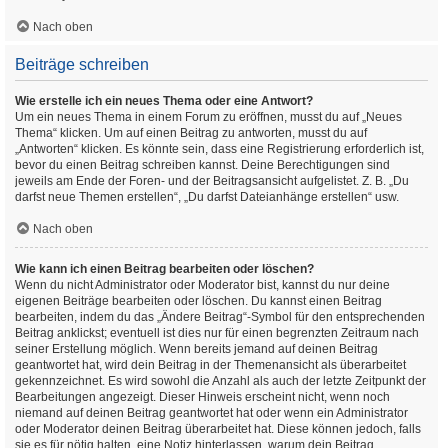
Nach oben
Beiträge schreiben
Wie erstelle ich ein neues Thema oder eine Antwort?
Um ein neues Thema in einem Forum zu eröffnen, musst du auf „Neues
Thema“ klicken. Um auf einen Beitrag zu antworten, musst du auf
„Antworten“ klicken. Es könnte sein, dass eine Registrierung erforderlich ist,
bevor du einen Beitrag schreiben kannst. Deine Berechtigungen sind
jeweils am Ende der Foren- und der Beitragsansicht aufgelistet. Z. B. „Du
darfst neue Themen erstellen“, „Du darfst Dateianhänge erstellen“ usw.
Nach oben
Wie kann ich einen Beitrag bearbeiten oder löschen?
Wenn du nicht Administrator oder Moderator bist, kannst du nur deine
eigenen Beiträge bearbeiten oder löschen. Du kannst einen Beitrag
bearbeiten, indem du das „Ändere Beitrag“-Symbol für den entsprechenden
Beitrag anklickst; eventuell ist dies nur für einen begrenzten Zeitraum nach
seiner Erstellung möglich. Wenn bereits jemand auf deinen Beitrag
geantwortet hat, wird dein Beitrag in der Themenansicht als überarbeitet
gekennzeichnet. Es wird sowohl die Anzahl als auch der letzte Zeitpunkt der
Bearbeitungen angezeigt. Dieser Hinweis erscheint nicht, wenn noch
niemand auf deinen Beitrag geantwortet hat oder wenn ein Administrator
oder Moderator deinen Beitrag überarbeitet hat. Diese können jedoch, falls
sie es für nötig halten, eine Notiz hinterlassen, warum dein Beitrag