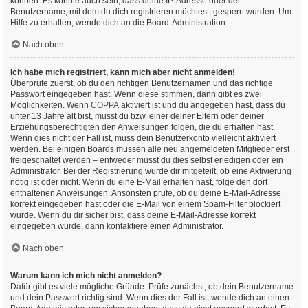
können. Es könnte auch sein, dass deine IP-Adresse oder der
Benutzername, mit dem du dich registrieren möchtest, gesperrt wurden. Um
Hilfe zu erhalten, wende dich an die Board-Administration.
Nach oben
Ich habe mich registriert, kann mich aber nicht anmelden!
Überprüfe zuerst, ob du den richtigen Benutzernamen und das richtige
Passwort eingegeben hast. Wenn diese stimmen, dann gibt es zwei
Möglichkeiten. Wenn
COPPA
aktiviert ist und du angegeben hast, dass du
unter 13 Jahre alt bist, musst du bzw. einer deiner Eltern oder deiner
Erziehungsberechtigten den Anweisungen folgen, die du erhalten hast.
Wenn dies nicht der Fall ist, muss dein Benutzerkonto vielleicht aktiviert
werden. Bei einigen Boards müssen alle neu angemeldeten Mitglieder erst
freigeschaltet werden – entweder musst du dies selbst erledigen oder ein
Administrator. Bei der Registrierung wurde dir mitgeteilt, ob eine Aktivierung
nötig ist oder nicht. Wenn du eine E-Mail erhalten hast, folge den dort
enthaltenen Anweisungen. Ansonsten prüfe, ob du deine E-Mail-Adresse
korrekt eingegeben hast oder die E-Mail von einem Spam-Filter blockiert
wurde. Wenn du dir sicher bist, dass deine E-Mail-Adresse korrekt
eingegeben wurde, dann kontaktiere einen Administrator.
Nach oben
Warum kann ich mich nicht anmelden?
Dafür gibt es viele mögliche Gründe. Prüfe zunächst, ob dein Benutzername
und dein Passwort richtig sind. Wenn dies der Fall ist, wende dich an einen