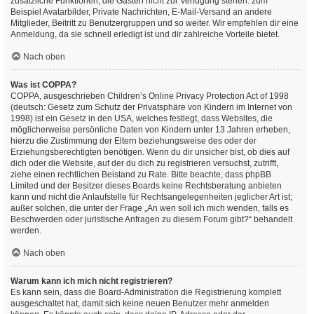
zusätzliche Funktionen, die Gästen nicht zur Verfügung stehen: zum
Beispiel Avatarbilder, Private Nachrichten, E-Mail-Versand an andere
Mitglieder, Beitritt zu Benutzergruppen und so weiter. Wir empfehlen dir eine
Anmeldung, da sie schnell erledigt ist und dir zahlreiche Vorteile bietet.
Nach oben
Was ist COPPA?
COPPA, ausgeschrieben Children’s Online Privacy Protection Act of 1998
(deutsch: Gesetz zum Schutz der Privatsphäre von Kindern im Internet von
1998) ist ein Gesetz in den USA, welches festlegt, dass Websites, die
möglicherweise persönliche Daten von Kindern unter 13 Jahren erheben,
hierzu die Zustimmung der Eltern beziehungsweise des oder der
Erziehungsberechtigten benötigen. Wenn du dir unsicher bist, ob dies auf
dich oder die Website, auf der du dich zu registrieren versuchst, zutrifft,
ziehe einen rechtlichen Beistand zu Rate. Bitte beachte, dass phpBB
Limited und der Besitzer dieses Boards keine Rechtsberatung anbieten
kann und nicht die Anlaufstelle für Rechtsangelegenheiten jeglicher Art ist;
außer solchen, die unter der Frage „An wen soll ich mich wenden, falls es
Beschwerden oder juristische Anfragen zu diesem Forum gibt?“ behandelt
werden.
Nach oben
Warum kann ich mich nicht registrieren?
Es kann sein, dass die Board-Administration die Registrierung komplett
ausgeschaltet hat, damit sich keine neuen Benutzer mehr anmelden