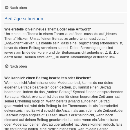
Nach oben
Beiträge schreiben
Wie erstelle ich ein neues Thema oder eine Antwort?
Um ein neues Thema in einem Forum zu eröffnen, musst du auf „Neues
Thema“ klicken. Um auf einen Beitrag zu antworten, musst du auf
„Antworten“ klicken. Es könnte sein, dass eine Registrierung erforderlich ist,
bevor du einen Beitrag schreiben kannst. Deine Berechtigungen sind
jeweils am Ende der Foren- und der Beitragsansicht aufgelistet. Z. B. „Du
darfst neue Themen erstellen“, „Du darfst Dateianhänge erstellen“ usw.
Nach oben
Wie kann ich einen Beitrag bearbeiten oder löschen?
Wenn du nicht Administrator oder Moderator bist, kannst du nur deine
eigenen Beiträge bearbeiten oder löschen. Du kannst einen Beitrag
bearbeiten, indem du das „Ändere Beitrag“-Symbol für den entsprechenden
Beitrag anklickst; eventuell ist dies nur für einen begrenzten Zeitraum nach
seiner Erstellung möglich. Wenn bereits jemand auf deinen Beitrag
geantwortet hat, wird dein Beitrag in der Themenansicht als überarbeitet
gekennzeichnet. Es wird sowohl die Anzahl als auch der letzte Zeitpunkt der
Bearbeitungen angezeigt. Dieser Hinweis erscheint nicht, wenn noch
niemand auf deinen Beitrag geantwortet hat oder wenn ein Administrator
oder Moderator deinen Beitrag überarbeitet hat. Diese können jedoch, falls
sie es für nötig halten, eine Notiz hinterlassen, warum dein Beitrag