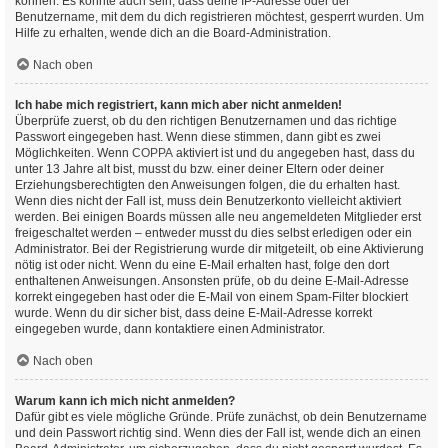
können. Es könnte auch sein, dass deine IP-Adresse oder der
Benutzername, mit dem du dich registrieren möchtest, gesperrt wurden. Um
Hilfe zu erhalten, wende dich an die Board-Administration.
Nach oben
Ich habe mich registriert, kann mich aber nicht anmelden!
Überprüfe zuerst, ob du den richtigen Benutzernamen und das richtige
Passwort eingegeben hast. Wenn diese stimmen, dann gibt es zwei
Möglichkeiten. Wenn
COPPA
aktiviert ist und du angegeben hast, dass du
unter 13 Jahre alt bist, musst du bzw. einer deiner Eltern oder deiner
Erziehungsberechtigten den Anweisungen folgen, die du erhalten hast.
Wenn dies nicht der Fall ist, muss dein Benutzerkonto vielleicht aktiviert
werden. Bei einigen Boards müssen alle neu angemeldeten Mitglieder erst
freigeschaltet werden – entweder musst du dies selbst erledigen oder ein
Administrator. Bei der Registrierung wurde dir mitgeteilt, ob eine Aktivierung
nötig ist oder nicht. Wenn du eine E-Mail erhalten hast, folge den dort
enthaltenen Anweisungen. Ansonsten prüfe, ob du deine E-Mail-Adresse
korrekt eingegeben hast oder die E-Mail von einem Spam-Filter blockiert
wurde. Wenn du dir sicher bist, dass deine E-Mail-Adresse korrekt
eingegeben wurde, dann kontaktiere einen Administrator.
Nach oben
Warum kann ich mich nicht anmelden?
Dafür gibt es viele mögliche Gründe. Prüfe zunächst, ob dein Benutzername
und dein Passwort richtig sind. Wenn dies der Fall ist, wende dich an einen