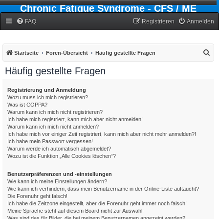
Chronic Fatigue Syndrome - CFS / ME
Forum
FAQ
Registrieren
Anmelden
S
Startseite
Foren-Übersicht
Häufig gestellte Fragen
u
Häufig gestellte Fragen
c
h
Registrierung und Anmeldung
Wozu muss ich mich registrieren?
e
Was ist COPPA?
Warum kann ich mich nicht registrieren?
Ich habe mich registriert, kann mich aber nicht anmelden!
Warum kann ich mich nicht anmelden?
Ich habe mich vor einiger Zeit registriert, kann mich aber nicht mehr anmelden?!
Ich habe mein Passwort vergessen!
Warum werde ich automatisch abgemeldet?
Wozu ist die Funktion „Alle Cookies löschen“?
Benutzerpräferenzen und -einstellungen
Wie kann ich meine Einstellungen ändern?
Wie kann ich verhindern, dass mein Benutzername in der Online-Liste auftaucht?
Die Forenuhr geht falsch!
Ich habe die Zeitzone eingestellt, aber die Forenuhr geht immer noch falsch!
Meine Sprache steht auf diesem Board nicht zur Auswahl!
Was sind das für Bilder, die bei meinem Benutzernamen angezeigt werden?