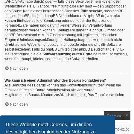
„WHOIS“-Abfrage
durch) oder — falls diese Seite bei einem kostenlosen
Webhoster wie z. B. Yahoo!, free.fr, funpic.de usw. liegt — den Support oder
den Abuse-Kontakt des betreffenden Dienstes. Bitte beachte, dass phpBB
Limited (phpBB.com) und phpBB Deutschland e. V. (phpBB.de)
absolut
keinen Einfluss
auf die Benutzung oder den oder die Benutzer der
Forensoftware haben und dafür in keiner Weise zur Verantwortung
herangezogen werden können. Kontaktiere daher nie phpBB Limited oder
phpBB Deutschland e. V. in Zusammenhang mit jeglichen juristischen
Fragen (Unterlassungserklärungen, Haftungsfragen usw.), die
sich nicht
direkt
auf die Websiten phpbb.com, phpbb.de oder die phpBB-Software
selbst beziehen. Falls du phpBB Limited oder phpBB Deutschland e. V. E-
Mails schreibst, die die
Softwarenutzung durch Dritte
betreffen, so wirst du,
wenn überhaupt, höchstens eine knappe Antwort erhalten.
Nach oben
Wie kann ich einen Administrator des Boards kontaktieren?
Alle Benutzer des Boards können das Kontaktformular nutzen, wenn die
Funktion durch die Board-Administration aktiviert wurde.
Mitglieder des Boards können zusätzlich den Link „Das Team“ verwenden.
Nach oben
Gehe zu
Diese Website nutzt Cookies, um dir den
Startseite
Foren-Übersicht
Alle Zeiten sind
UTC+02:00
bestmöglichen Komfort bei der Nutzung zu