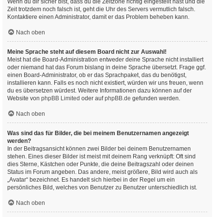
Wenn du dir sicher bist, dass du die Zeitzone richtig eingestellt hast und die
Zeit trotzdem noch falsch ist, geht die Uhr des Servers vermutlich falsch.
Kontaktiere einen Administrator, damit er das Problem beheben kann.
Nach oben
Meine Sprache steht auf diesem Board nicht zur Auswahl!
Meist hat die Board-Administration entweder deine Sprache nicht installiert
oder niemand hat das Forum bislang in deine Sprache übersetzt. Frage ggf.
einen Board-Administrator, ob er das Sprachpaket, das du benötigst,
installieren kann. Falls es noch nicht existiert, würden wir uns freuen, wenn
du es übersetzen würdest. Weitere Informationen dazu können auf der
Website von
phpBB Limited
oder auf
phpBB.de
gefunden werden.
Nach oben
Was sind das für Bilder, die bei meinem Benutzernamen angezeigt
werden?
In der Beitragsansicht können zwei Bilder bei deinem Benutzernamen
stehen. Eines dieser Bilder ist meist mit deinem Rang verknüpft: Oft sind
dies Sterne, Kästchen oder Punkte, die deine Beitragszahl oder deinen
Status im Forum angeben. Das andere, meist größere, Bild wird auch als
„Avatar“ bezeichnet. Es handelt sich hierbei in der Regel um ein
persönliches Bild, welches von Benutzer zu Benutzer unterschiedlich ist.
Nach oben