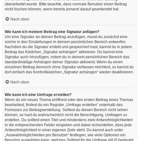
überarbeitet wurde. Bitte beachte, dass normale Benutzer einen Beitrag
nicht löschen können, wenn bereits jemand darauf geantwortet hat.
Nach oben
Wie kann ich meinem Beitrag eine Signatur anfügen?
Um eine Signatur an deinen Beitrag anzufügen, musst du zunächst eine
solche in den Einstellungen in deinem persönlichen Bereich entwerfen.
Nachdem du die Signatur erstellt und gespeichert hast, kannst du in jedem
Beitrag das Kästchen „Signatur anhängen“ aktivieren. Du kannst eine
Signatur auch hinzufügen, indem du in deinem persönlichen Bereich das
standardmäßige Anhängen deiner Signatur aktivierst. Wenn du einen
einzelnen Beitrag dennoch ohne Signatur verfassen möchtest, so kannst du
dort einfach das Kontrollkästchen „Signatur anhängen“ wieder deaktivieren.
Nach oben
Wie kann ich eine Umfrage erstellen?
Wenn du ein neues Thema eröffnest oder den ersten Beitrag eines Themas
bearbeitest, findest du ein Register „Umfrage erstellen“ unterhalb des
Formulars zur Beitragserstellung. Solltest du diesen Bereich nicht sehen
können, so hast du wahrscheinlich nicht die Berechtigung, Umfragen zu
erstellen. Du solltest einen Titel und mindestens zwei Antwortmöglichkeiten
in die entsprechenden Felder eingeben und dabei sicherstellen, dass jede
Antwortmöglichkeit in einer eigenen Zeile steht. Du kannst auch unter
„Auswahlmöglichkeiten pro Benutzer“ festlegen, wie viele Optionen ein
Benutzer auswählen kann, welches Zeitlimit für die Umfrage gilt (0 bedeutet