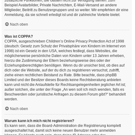
zusätzliche Funktionen, die Gästen nicht zur Verfügung stehen: zum
Beispiel Avatarbilder, Private Nachrichten, E-Mail-Versand an andere
Mitglieder, Beitritt zu Benutzergruppen und so weiter. Wir empfehlen dir eine
Anmeldung, da sie schnell erledigt ist und dir zahlreiche Vorteile bietet.
Nach oben
Was ist COPPA?
COPPA, ausgeschrieben Children’s Online Privacy Protection Act of 1998
(deutsch: Gesetz zum Schutz der Privatsphäre von Kindern im Internet von
1998) ist ein Gesetz in den USA, welches festlegt, dass Websites, die
möglicherweise persönliche Daten von Kindern unter 13 Jahren erheben,
hierzu die Zustimmung der Eltern beziehungsweise des oder der
Erziehungsberechtigten benötigen. Wenn du dir unsicher bist, ob dies auf
dich oder die Website, auf der du dich zu registrieren versuchst, zutrifft,
ziehe einen rechtlichen Beistand zu Rate. Bitte beachte, dass phpBB
Limited und der Besitzer dieses Boards keine Rechtsberatung anbieten
kann und nicht die Anlaufstelle für Rechtsangelegenheiten jeglicher Art ist;
außer solchen, die unter der Frage „An wen soll ich mich wenden, falls es
Beschwerden oder juristische Anfragen zu diesem Forum gibt?“ behandelt
werden.
Nach oben
Warum kann ich mich nicht registrieren?
Es kann sein, dass die Board-Administration die Registrierung komplett
ausgeschaltet hat, damit sich keine neuen Benutzer mehr anmelden