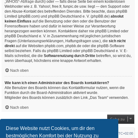
„WHOIS“-Abfrage
durch) oder — falls diese Seite bei einem kostenlosen
Webhoster wie z. B. Yahoo!, free.fr, funpic.de usw. liegt — den Support oder
den Abuse-Kontakt des betreffenden Dienstes. Bitte beachte, dass phpBB
Limited (phpBB.com) und phpBB Deutschland e. V. (phpBB.de)
absolut
keinen Einfluss
auf die Benutzung oder den oder die Benutzer der
Forensoftware haben und dafür in keiner Weise zur Verantwortung
herangezogen werden können. Kontaktiere daher nie phpBB Limited oder
phpBB Deutschland e. V. in Zusammenhang mit jeglichen juristischen
Fragen (Unterlassungserklärungen, Haftungsfragen usw.), die
sich nicht
direkt
auf die Websiten phpbb.com, phpbb.de oder die phpBB-Software
selbst beziehen. Falls du phpBB Limited oder phpBB Deutschland e. V. E-
Mails schreibst, die die
Softwarenutzung durch Dritte
betreffen, so wirst du,
wenn überhaupt, höchstens eine knappe Antwort erhalten.
Nach oben
Wie kann ich einen Administrator des Boards kontaktieren?
Alle Benutzer des Boards können das Kontaktformular nutzen, wenn die
Funktion durch die Board-Administration aktiviert wurde.
Mitglieder des Boards können zusätzlich den Link „Das Team“ verwenden.
Nach oben
Gehe zu
Diese Website nutzt Cookies, um dir den
Startseite
Foren-Übersicht
Alle Zeiten sind
UTC+02:00
bestmöglichen Komfort bei der Nutzung zu