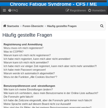
Chronic Fatigue Syndrome - CFS / ME
Forum
FAQ
Registrieren
Anmelden
S
Startseite
Foren-Übersicht
Häufig gestellte Fragen
u
Häufig gestellte Fragen
c
h
Registrierung und Anmeldung
Wozu muss ich mich registrieren?
e
Was ist COPPA?
Warum kann ich mich nicht registrieren?
Ich habe mich registriert, kann mich aber nicht anmelden!
Warum kann ich mich nicht anmelden?
Ich habe mich vor einiger Zeit registriert, kann mich aber nicht mehr anmelden?!
Ich habe mein Passwort vergessen!
Warum werde ich automatisch abgemeldet?
Wozu ist die Funktion „Alle Cookies löschen“?
Benutzerpräferenzen und -einstellungen
Wie kann ich meine Einstellungen ändern?
Wie kann ich verhindern, dass mein Benutzername in der Online-Liste auftaucht?
Die Forenuhr geht falsch!
Ich habe die Zeitzone eingestellt, aber die Forenuhr geht immer noch falsch!
Meine Sprache steht auf diesem Board nicht zur Auswahl!
Was sind das für Bilder, die bei meinem Benutzernamen angezeigt werden?