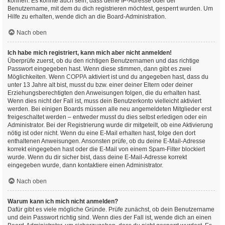
können. Es könnte auch sein, dass deine IP-Adresse oder der
Benutzername, mit dem du dich registrieren möchtest, gesperrt wurden. Um
Hilfe zu erhalten, wende dich an die Board-Administration.
Nach oben
Ich habe mich registriert, kann mich aber nicht anmelden!
Überprüfe zuerst, ob du den richtigen Benutzernamen und das richtige
Passwort eingegeben hast. Wenn diese stimmen, dann gibt es zwei
Möglichkeiten. Wenn
COPPA
aktiviert ist und du angegeben hast, dass du
unter 13 Jahre alt bist, musst du bzw. einer deiner Eltern oder deiner
Erziehungsberechtigten den Anweisungen folgen, die du erhalten hast.
Wenn dies nicht der Fall ist, muss dein Benutzerkonto vielleicht aktiviert
werden. Bei einigen Boards müssen alle neu angemeldeten Mitglieder erst
freigeschaltet werden – entweder musst du dies selbst erledigen oder ein
Administrator. Bei der Registrierung wurde dir mitgeteilt, ob eine Aktivierung
nötig ist oder nicht. Wenn du eine E-Mail erhalten hast, folge den dort
enthaltenen Anweisungen. Ansonsten prüfe, ob du deine E-Mail-Adresse
korrekt eingegeben hast oder die E-Mail von einem Spam-Filter blockiert
wurde. Wenn du dir sicher bist, dass deine E-Mail-Adresse korrekt
eingegeben wurde, dann kontaktiere einen Administrator.
Nach oben
Warum kann ich mich nicht anmelden?
Dafür gibt es viele mögliche Gründe. Prüfe zunächst, ob dein Benutzername
und dein Passwort richtig sind. Wenn dies der Fall ist, wende dich an einen