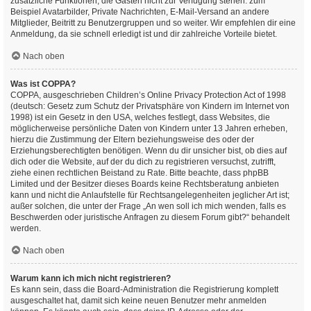
zusätzliche Funktionen, die Gästen nicht zur Verfügung stehen: zum
Beispiel Avatarbilder, Private Nachrichten, E-Mail-Versand an andere
Mitglieder, Beitritt zu Benutzergruppen und so weiter. Wir empfehlen dir eine
Anmeldung, da sie schnell erledigt ist und dir zahlreiche Vorteile bietet.
Nach oben
Was ist COPPA?
COPPA, ausgeschrieben Children’s Online Privacy Protection Act of 1998
(deutsch: Gesetz zum Schutz der Privatsphäre von Kindern im Internet von
1998) ist ein Gesetz in den USA, welches festlegt, dass Websites, die
möglicherweise persönliche Daten von Kindern unter 13 Jahren erheben,
hierzu die Zustimmung der Eltern beziehungsweise des oder der
Erziehungsberechtigten benötigen. Wenn du dir unsicher bist, ob dies auf
dich oder die Website, auf der du dich zu registrieren versuchst, zutrifft,
ziehe einen rechtlichen Beistand zu Rate. Bitte beachte, dass phpBB
Limited und der Besitzer dieses Boards keine Rechtsberatung anbieten
kann und nicht die Anlaufstelle für Rechtsangelegenheiten jeglicher Art ist;
außer solchen, die unter der Frage „An wen soll ich mich wenden, falls es
Beschwerden oder juristische Anfragen zu diesem Forum gibt?“ behandelt
werden.
Nach oben
Warum kann ich mich nicht registrieren?
Es kann sein, dass die Board-Administration die Registrierung komplett
ausgeschaltet hat, damit sich keine neuen Benutzer mehr anmelden