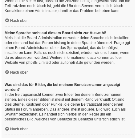
Wenn du dir sicher bist, dass du die Zeitzone richtig eingestellt hast und die
Zeit trotzdem noch falsch ist, geht die Uhr des Servers vermutlich falsch.
Kontaktiere einen Administrator, damit er das Problem beheben kann.
Nach oben
Meine Sprache steht auf diesem Board nicht zur Auswahl!
Meist hat die Board-Administration entweder deine Sprache nicht installiert
oder niemand hat das Forum bislang in deine Sprache übersetzt. Frage ggf.
einen Board-Administrator, ob er das Sprachpaket, das du benötigst,
installieren kann. Falls es noch nicht existiert, würden wir uns freuen, wenn
du es übersetzen würdest. Weitere Informationen dazu können auf der
Website von
phpBB Limited
oder auf
phpBB.de
gefunden werden.
Nach oben
Was sind das für Bilder, die bei meinem Benutzernamen angezeigt
werden?
In der Beitragsansicht können zwei Bilder bei deinem Benutzernamen
stehen. Eines dieser Bilder ist meist mit deinem Rang verknüpft: Oft sind
dies Sterne, Kästchen oder Punkte, die deine Beitragszahl oder deinen
Status im Forum angeben. Das andere, meist größere, Bild wird auch als
„Avatar“ bezeichnet. Es handelt sich hierbei in der Regel um ein
persönliches Bild, welches von Benutzer zu Benutzer unterschiedlich ist.
Nach oben