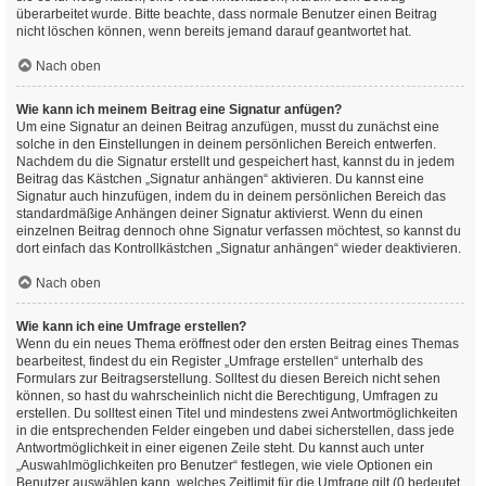
überarbeitet wurde. Bitte beachte, dass normale Benutzer einen Beitrag
nicht löschen können, wenn bereits jemand darauf geantwortet hat.
Nach oben
Wie kann ich meinem Beitrag eine Signatur anfügen?
Um eine Signatur an deinen Beitrag anzufügen, musst du zunächst eine
solche in den Einstellungen in deinem persönlichen Bereich entwerfen.
Nachdem du die Signatur erstellt und gespeichert hast, kannst du in jedem
Beitrag das Kästchen „Signatur anhängen“ aktivieren. Du kannst eine
Signatur auch hinzufügen, indem du in deinem persönlichen Bereich das
standardmäßige Anhängen deiner Signatur aktivierst. Wenn du einen
einzelnen Beitrag dennoch ohne Signatur verfassen möchtest, so kannst du
dort einfach das Kontrollkästchen „Signatur anhängen“ wieder deaktivieren.
Nach oben
Wie kann ich eine Umfrage erstellen?
Wenn du ein neues Thema eröffnest oder den ersten Beitrag eines Themas
bearbeitest, findest du ein Register „Umfrage erstellen“ unterhalb des
Formulars zur Beitragserstellung. Solltest du diesen Bereich nicht sehen
können, so hast du wahrscheinlich nicht die Berechtigung, Umfragen zu
erstellen. Du solltest einen Titel und mindestens zwei Antwortmöglichkeiten
in die entsprechenden Felder eingeben und dabei sicherstellen, dass jede
Antwortmöglichkeit in einer eigenen Zeile steht. Du kannst auch unter
„Auswahlmöglichkeiten pro Benutzer“ festlegen, wie viele Optionen ein
Benutzer auswählen kann, welches Zeitlimit für die Umfrage gilt (0 bedeutet