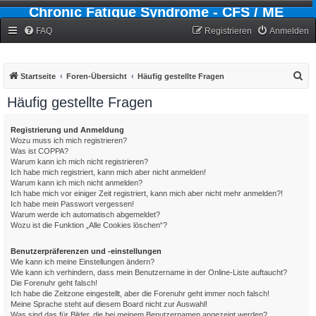
Chronic Fatigue Syndrome - CFS / ME
Forum
FAQ
Registrieren
Anmelden
S
Startseite
Foren-Übersicht
Häufig gestellte Fragen
u
Häufig gestellte Fragen
c
h
Registrierung und Anmeldung
Wozu muss ich mich registrieren?
e
Was ist COPPA?
Warum kann ich mich nicht registrieren?
Ich habe mich registriert, kann mich aber nicht anmelden!
Warum kann ich mich nicht anmelden?
Ich habe mich vor einiger Zeit registriert, kann mich aber nicht mehr anmelden?!
Ich habe mein Passwort vergessen!
Warum werde ich automatisch abgemeldet?
Wozu ist die Funktion „Alle Cookies löschen“?
Benutzerpräferenzen und -einstellungen
Wie kann ich meine Einstellungen ändern?
Wie kann ich verhindern, dass mein Benutzername in der Online-Liste auftaucht?
Die Forenuhr geht falsch!
Ich habe die Zeitzone eingestellt, aber die Forenuhr geht immer noch falsch!
Meine Sprache steht auf diesem Board nicht zur Auswahl!
Was sind das für Bilder, die bei meinem Benutzernamen angezeigt werden?