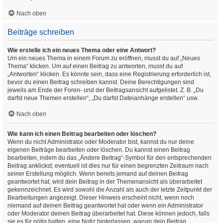
Nach oben
Beiträge schreiben
Wie erstelle ich ein neues Thema oder eine Antwort?
Um ein neues Thema in einem Forum zu eröffnen, musst du auf „Neues
Thema“ klicken. Um auf einen Beitrag zu antworten, musst du auf
„Antworten“ klicken. Es könnte sein, dass eine Registrierung erforderlich ist,
bevor du einen Beitrag schreiben kannst. Deine Berechtigungen sind
jeweils am Ende der Foren- und der Beitragsansicht aufgelistet. Z. B. „Du
darfst neue Themen erstellen“, „Du darfst Dateianhänge erstellen“ usw.
Nach oben
Wie kann ich einen Beitrag bearbeiten oder löschen?
Wenn du nicht Administrator oder Moderator bist, kannst du nur deine
eigenen Beiträge bearbeiten oder löschen. Du kannst einen Beitrag
bearbeiten, indem du das „Ändere Beitrag“-Symbol für den entsprechenden
Beitrag anklickst; eventuell ist dies nur für einen begrenzten Zeitraum nach
seiner Erstellung möglich. Wenn bereits jemand auf deinen Beitrag
geantwortet hat, wird dein Beitrag in der Themenansicht als überarbeitet
gekennzeichnet. Es wird sowohl die Anzahl als auch der letzte Zeitpunkt der
Bearbeitungen angezeigt. Dieser Hinweis erscheint nicht, wenn noch
niemand auf deinen Beitrag geantwortet hat oder wenn ein Administrator
oder Moderator deinen Beitrag überarbeitet hat. Diese können jedoch, falls
sie es für nötig halten, eine Notiz hinterlassen, warum dein Beitrag