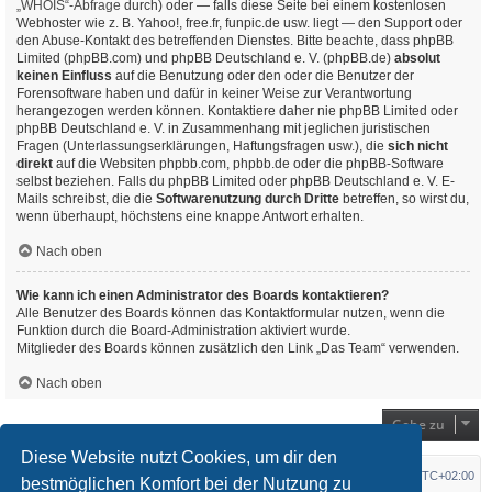
„WHOIS“-Abfrage
durch) oder — falls diese Seite bei einem kostenlosen
Webhoster wie z. B. Yahoo!, free.fr, funpic.de usw. liegt — den Support oder
den Abuse-Kontakt des betreffenden Dienstes. Bitte beachte, dass phpBB
Limited (phpBB.com) und phpBB Deutschland e. V. (phpBB.de)
absolut
keinen Einfluss
auf die Benutzung oder den oder die Benutzer der
Forensoftware haben und dafür in keiner Weise zur Verantwortung
herangezogen werden können. Kontaktiere daher nie phpBB Limited oder
phpBB Deutschland e. V. in Zusammenhang mit jeglichen juristischen
Fragen (Unterlassungserklärungen, Haftungsfragen usw.), die
sich nicht
direkt
auf die Websiten phpbb.com, phpbb.de oder die phpBB-Software
selbst beziehen. Falls du phpBB Limited oder phpBB Deutschland e. V. E-
Mails schreibst, die die
Softwarenutzung durch Dritte
betreffen, so wirst du,
wenn überhaupt, höchstens eine knappe Antwort erhalten.
Nach oben
Wie kann ich einen Administrator des Boards kontaktieren?
Alle Benutzer des Boards können das Kontaktformular nutzen, wenn die
Funktion durch die Board-Administration aktiviert wurde.
Mitglieder des Boards können zusätzlich den Link „Das Team“ verwenden.
Nach oben
Gehe zu
Diese Website nutzt Cookies, um dir den
Startseite
Foren-Übersicht
Alle Zeiten sind
UTC+02:00
bestmöglichen Komfort bei der Nutzung zu