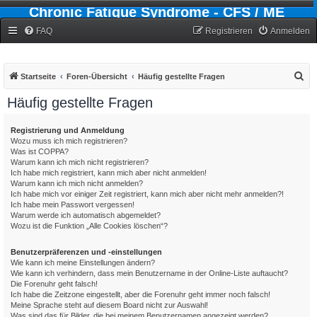
Chronic Fatigue Syndrome - CFS / ME
Forum
FAQ
Registrieren
Anmelden
S
Startseite
Foren-Übersicht
Häufig gestellte Fragen
u
Häufig gestellte Fragen
c
h
Registrierung und Anmeldung
Wozu muss ich mich registrieren?
e
Was ist COPPA?
Warum kann ich mich nicht registrieren?
Ich habe mich registriert, kann mich aber nicht anmelden!
Warum kann ich mich nicht anmelden?
Ich habe mich vor einiger Zeit registriert, kann mich aber nicht mehr anmelden?!
Ich habe mein Passwort vergessen!
Warum werde ich automatisch abgemeldet?
Wozu ist die Funktion „Alle Cookies löschen“?
Benutzerpräferenzen und -einstellungen
Wie kann ich meine Einstellungen ändern?
Wie kann ich verhindern, dass mein Benutzername in der Online-Liste auftaucht?
Die Forenuhr geht falsch!
Ich habe die Zeitzone eingestellt, aber die Forenuhr geht immer noch falsch!
Meine Sprache steht auf diesem Board nicht zur Auswahl!
Was sind das für Bilder, die bei meinem Benutzernamen angezeigt werden?