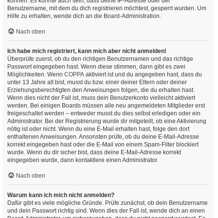
können. Es könnte auch sein, dass deine IP-Adresse oder der
Benutzername, mit dem du dich registrieren möchtest, gesperrt wurden. Um
Hilfe zu erhalten, wende dich an die Board-Administration.
Nach oben
Ich habe mich registriert, kann mich aber nicht anmelden!
Überprüfe zuerst, ob du den richtigen Benutzernamen und das richtige
Passwort eingegeben hast. Wenn diese stimmen, dann gibt es zwei
Möglichkeiten. Wenn
COPPA
aktiviert ist und du angegeben hast, dass du
unter 13 Jahre alt bist, musst du bzw. einer deiner Eltern oder deiner
Erziehungsberechtigten den Anweisungen folgen, die du erhalten hast.
Wenn dies nicht der Fall ist, muss dein Benutzerkonto vielleicht aktiviert
werden. Bei einigen Boards müssen alle neu angemeldeten Mitglieder erst
freigeschaltet werden – entweder musst du dies selbst erledigen oder ein
Administrator. Bei der Registrierung wurde dir mitgeteilt, ob eine Aktivierung
nötig ist oder nicht. Wenn du eine E-Mail erhalten hast, folge den dort
enthaltenen Anweisungen. Ansonsten prüfe, ob du deine E-Mail-Adresse
korrekt eingegeben hast oder die E-Mail von einem Spam-Filter blockiert
wurde. Wenn du dir sicher bist, dass deine E-Mail-Adresse korrekt
eingegeben wurde, dann kontaktiere einen Administrator.
Nach oben
Warum kann ich mich nicht anmelden?
Dafür gibt es viele mögliche Gründe. Prüfe zunächst, ob dein Benutzername
und dein Passwort richtig sind. Wenn dies der Fall ist, wende dich an einen