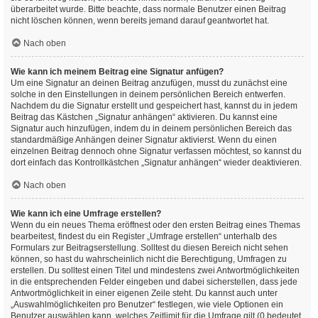
überarbeitet wurde. Bitte beachte, dass normale Benutzer einen Beitrag
nicht löschen können, wenn bereits jemand darauf geantwortet hat.
Nach oben
Wie kann ich meinem Beitrag eine Signatur anfügen?
Um eine Signatur an deinen Beitrag anzufügen, musst du zunächst eine
solche in den Einstellungen in deinem persönlichen Bereich entwerfen.
Nachdem du die Signatur erstellt und gespeichert hast, kannst du in jedem
Beitrag das Kästchen „Signatur anhängen“ aktivieren. Du kannst eine
Signatur auch hinzufügen, indem du in deinem persönlichen Bereich das
standardmäßige Anhängen deiner Signatur aktivierst. Wenn du einen
einzelnen Beitrag dennoch ohne Signatur verfassen möchtest, so kannst du
dort einfach das Kontrollkästchen „Signatur anhängen“ wieder deaktivieren.
Nach oben
Wie kann ich eine Umfrage erstellen?
Wenn du ein neues Thema eröffnest oder den ersten Beitrag eines Themas
bearbeitest, findest du ein Register „Umfrage erstellen“ unterhalb des
Formulars zur Beitragserstellung. Solltest du diesen Bereich nicht sehen
können, so hast du wahrscheinlich nicht die Berechtigung, Umfragen zu
erstellen. Du solltest einen Titel und mindestens zwei Antwortmöglichkeiten
in die entsprechenden Felder eingeben und dabei sicherstellen, dass jede
Antwortmöglichkeit in einer eigenen Zeile steht. Du kannst auch unter
„Auswahlmöglichkeiten pro Benutzer“ festlegen, wie viele Optionen ein
Benutzer auswählen kann, welches Zeitlimit für die Umfrage gilt (0 bedeutet