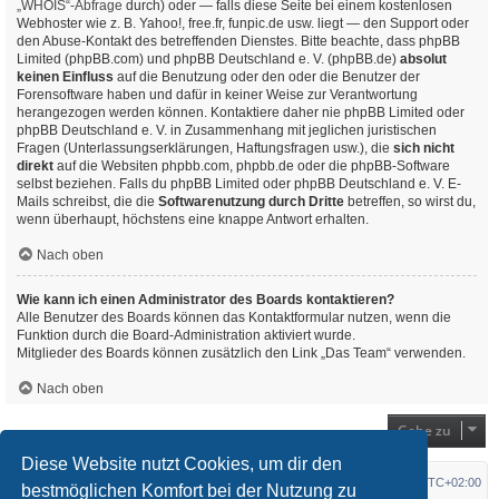
„WHOIS“-Abfrage
durch) oder — falls diese Seite bei einem kostenlosen
Webhoster wie z. B. Yahoo!, free.fr, funpic.de usw. liegt — den Support oder
den Abuse-Kontakt des betreffenden Dienstes. Bitte beachte, dass phpBB
Limited (phpBB.com) und phpBB Deutschland e. V. (phpBB.de)
absolut
keinen Einfluss
auf die Benutzung oder den oder die Benutzer der
Forensoftware haben und dafür in keiner Weise zur Verantwortung
herangezogen werden können. Kontaktiere daher nie phpBB Limited oder
phpBB Deutschland e. V. in Zusammenhang mit jeglichen juristischen
Fragen (Unterlassungserklärungen, Haftungsfragen usw.), die
sich nicht
direkt
auf die Websiten phpbb.com, phpbb.de oder die phpBB-Software
selbst beziehen. Falls du phpBB Limited oder phpBB Deutschland e. V. E-
Mails schreibst, die die
Softwarenutzung durch Dritte
betreffen, so wirst du,
wenn überhaupt, höchstens eine knappe Antwort erhalten.
Nach oben
Wie kann ich einen Administrator des Boards kontaktieren?
Alle Benutzer des Boards können das Kontaktformular nutzen, wenn die
Funktion durch die Board-Administration aktiviert wurde.
Mitglieder des Boards können zusätzlich den Link „Das Team“ verwenden.
Nach oben
Gehe zu
Diese Website nutzt Cookies, um dir den
Startseite
Foren-Übersicht
Alle Zeiten sind
UTC+02:00
bestmöglichen Komfort bei der Nutzung zu