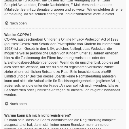
zusätzliche Funktionen, die Gästen nicht zur Verfügung stehen: zum
Beispiel Avatarbilder, Private Nachrichten, E-Mail-Versand an andere
Mitglieder, Beitritt zu Benutzergruppen und so weiter. Wir empfehlen dir eine
Anmeldung, da sie schnell erledigt ist und dir zahlreiche Vorteile bietet.
Nach oben
Was ist COPPA?
COPPA, ausgeschrieben Children’s Online Privacy Protection Act of 1998
(deutsch: Gesetz zum Schutz der Privatsphäre von Kindern im Internet von
1998) ist ein Gesetz in den USA, welches festlegt, dass Websites, die
möglicherweise persönliche Daten von Kindern unter 13 Jahren erheben,
hierzu die Zustimmung der Eltern beziehungsweise des oder der
Erziehungsberechtigten benötigen. Wenn du dir unsicher bist, ob dies auf
dich oder die Website, auf der du dich zu registrieren versuchst, zutrifft,
ziehe einen rechtlichen Beistand zu Rate. Bitte beachte, dass phpBB
Limited und der Besitzer dieses Boards keine Rechtsberatung anbieten
kann und nicht die Anlaufstelle für Rechtsangelegenheiten jeglicher Art ist;
außer solchen, die unter der Frage „An wen soll ich mich wenden, falls es
Beschwerden oder juristische Anfragen zu diesem Forum gibt?“ behandelt
werden.
Nach oben
Warum kann ich mich nicht registrieren?
Es kann sein, dass die Board-Administration die Registrierung komplett
ausgeschaltet hat, damit sich keine neuen Benutzer mehr anmelden