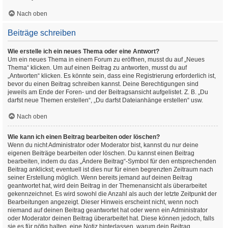
Nach oben
Beiträge schreiben
Wie erstelle ich ein neues Thema oder eine Antwort?
Um ein neues Thema in einem Forum zu eröffnen, musst du auf „Neues
Thema“ klicken. Um auf einen Beitrag zu antworten, musst du auf
„Antworten“ klicken. Es könnte sein, dass eine Registrierung erforderlich ist,
bevor du einen Beitrag schreiben kannst. Deine Berechtigungen sind
jeweils am Ende der Foren- und der Beitragsansicht aufgelistet. Z. B. „Du
darfst neue Themen erstellen“, „Du darfst Dateianhänge erstellen“ usw.
Nach oben
Wie kann ich einen Beitrag bearbeiten oder löschen?
Wenn du nicht Administrator oder Moderator bist, kannst du nur deine
eigenen Beiträge bearbeiten oder löschen. Du kannst einen Beitrag
bearbeiten, indem du das „Ändere Beitrag“-Symbol für den entsprechenden
Beitrag anklickst; eventuell ist dies nur für einen begrenzten Zeitraum nach
seiner Erstellung möglich. Wenn bereits jemand auf deinen Beitrag
geantwortet hat, wird dein Beitrag in der Themenansicht als überarbeitet
gekennzeichnet. Es wird sowohl die Anzahl als auch der letzte Zeitpunkt der
Bearbeitungen angezeigt. Dieser Hinweis erscheint nicht, wenn noch
niemand auf deinen Beitrag geantwortet hat oder wenn ein Administrator
oder Moderator deinen Beitrag überarbeitet hat. Diese können jedoch, falls
sie es für nötig halten, eine Notiz hinterlassen, warum dein Beitrag