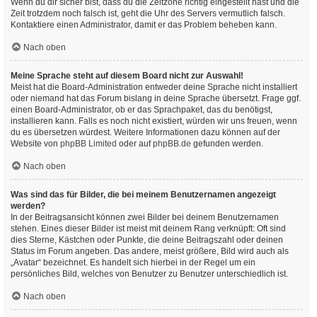
Wenn du dir sicher bist, dass du die Zeitzone richtig eingestellt hast und die
Zeit trotzdem noch falsch ist, geht die Uhr des Servers vermutlich falsch.
Kontaktiere einen Administrator, damit er das Problem beheben kann.
Nach oben
Meine Sprache steht auf diesem Board nicht zur Auswahl!
Meist hat die Board-Administration entweder deine Sprache nicht installiert
oder niemand hat das Forum bislang in deine Sprache übersetzt. Frage ggf.
einen Board-Administrator, ob er das Sprachpaket, das du benötigst,
installieren kann. Falls es noch nicht existiert, würden wir uns freuen, wenn
du es übersetzen würdest. Weitere Informationen dazu können auf der
Website von
phpBB Limited
oder auf
phpBB.de
gefunden werden.
Nach oben
Was sind das für Bilder, die bei meinem Benutzernamen angezeigt
werden?
In der Beitragsansicht können zwei Bilder bei deinem Benutzernamen
stehen. Eines dieser Bilder ist meist mit deinem Rang verknüpft: Oft sind
dies Sterne, Kästchen oder Punkte, die deine Beitragszahl oder deinen
Status im Forum angeben. Das andere, meist größere, Bild wird auch als
„Avatar“ bezeichnet. Es handelt sich hierbei in der Regel um ein
persönliches Bild, welches von Benutzer zu Benutzer unterschiedlich ist.
Nach oben