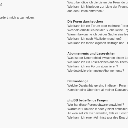
Wozu benötige ich die Listen der Freunde un
n?
Wie kann ich Mitglieder zur Liste der Freund
aus den Listen entfernen?
fordert, mich anzumelden.
Die Foren durchsuchen
Wie kann ich ein Forum oder mehrere For
Weshalb erhalte ich bei der Suche keine E
Warum bekomme ich bei der Suche eine lee
Wie kann ich nach Mitgliedern suchen?
Wie kann ich meine eigenen Beiträge und 
Abonnements und Lesezeichen
Was ist der Unterschied zwischen einem 
Wie kann ich ein Lesezeichen auf ein The
Wie kann ich ein Forum abonnieren?
Wie deaktiviere ich meine Abonnements?
Dateianhänge
Welche Dateianhänge sind in diesem Forum
Kann ich eine Übersicht all meiner Dateian
phpBB betreffende Fragen
Wer hat diese Forensoftware entwickelt?
Warum ist Funktion x oder y nicht enthalten
An wen soll ich mich wenden, falls es Besc
Wie kann ich einen Administrator des Board