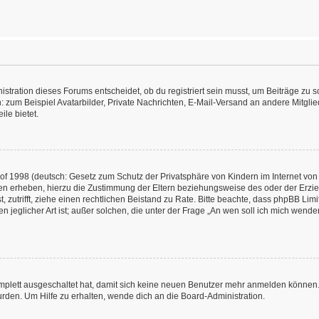
ration dieses Forums entscheidet, ob du registriert sein musst, um Beiträge zu schre
: zum Beispiel Avatarbilder, Private Nachrichten, E-Mail-Versand an andere Mitglied
ile bietet.
f 1998 (deutsch: Gesetz zum Schutz der Privatsphäre von Kindern im Internet von 
en erheben, hierzu die Zustimmung der Eltern beziehungsweise des oder der Erzieh
st, zutrifft, ziehe einen rechtlichen Beistand zu Rate. Bitte beachte, dass phpBB L
n jeglicher Art ist; außer solchen, die unter der Frage „An wen soll ich mich wend
omplett ausgeschaltet hat, damit sich keine neuen Benutzer mehr anmelden können.
rden. Um Hilfe zu erhalten, wende dich an die Board-Administration.