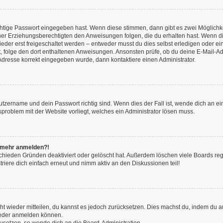
chtige Passwort eingegeben hast. Wenn diese stimmen, dann gibt es zwei Möglich
iner Erziehungsberechtigten den Anweisungen folgen, die du erhalten hast. Wenn dies 
r erst freigeschaltet werden – entweder musst du dies selbst erledigen oder ein Ad
ast, folge den dort enthaltenen Anweisungen. Ansonsten prüfe, ob du deine E-Mail
l-Adresse korrekt eingegeben wurde, dann kontaktiere einen Administrator.
utzername und dein Passwort richtig sind. Wenn dies der Fall ist, wende dich an e
nsproblem mit der Website vorliegt, welches ein Administrator lösen muss.
ht mehr anmelden?!
chieden Gründen deaktiviert oder gelöscht hat. Außerdem löschen viele Boards rege
iere dich einfach erneut und nimm aktiv an den Diskussionen teil!
icht wieder mitteilen, du kannst es jedoch zurücksetzen. Dies machst du, indem du
wieder anmelden können.