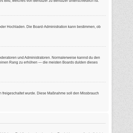
s Bild, welches von Benutzer zu Benutzer unterschiedlich ist.
e oder Hochladen. Die Board-Administration kann bestimmen, ob
 Moderatoren und Administratoren. Normalerweise kannst du den
m deinen Rang zu erhöhen — die meisten Boards dulden dieses
tion freigeschaltet wurde. Diese Maßnahme soll den Missbrauch