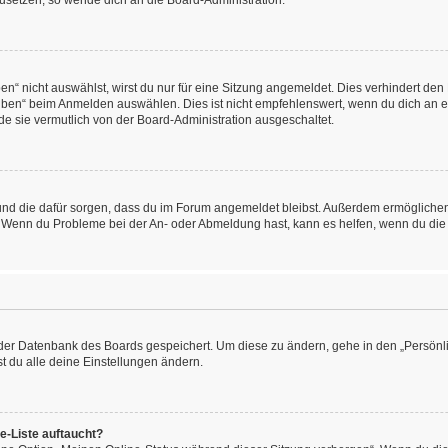
kzusetzen, so wende dich an die Board-Administration.
“ nicht auswählst, wirst du nur für eine Sitzung angemeldet. Dies verhindert den
ben“ beim Anmelden auswählen. Dies ist nicht empfehlenswert, wenn du dich an ein
de sie vermutlich von der Board-Administration ausgeschaltet.
at und die dafür sorgen, dass du im Forum angemeldet bleibst. Außerdem ermögliche
n. Wenn du Probleme bei der An- oder Abmeldung hast, kann es helfen, wenn du die
n der Datenbank des Boards gespeichert. Um diese zu ändern, gehe in den „Persönli
t du alle deine Einstellungen ändern.
e-Liste auftaucht?