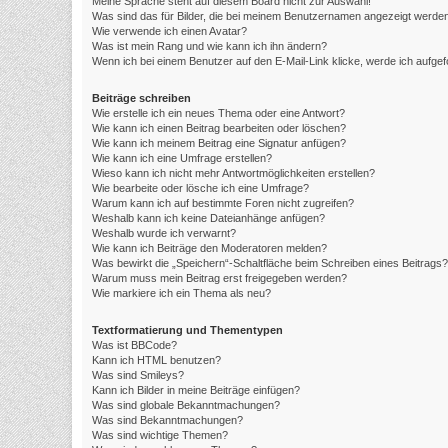
Meine Sprache steht auf diesem Board nicht zur Auswahl!
Was sind das für Bilder, die bei meinem Benutzernamen angezeigt werde
Wie verwende ich einen Avatar?
Was ist mein Rang und wie kann ich ihn ändern?
Wenn ich bei einem Benutzer auf den E-Mail-Link klicke, werde ich aufge
Beiträge schreiben
Wie erstelle ich ein neues Thema oder eine Antwort?
Wie kann ich einen Beitrag bearbeiten oder löschen?
Wie kann ich meinem Beitrag eine Signatur anfügen?
Wie kann ich eine Umfrage erstellen?
Wieso kann ich nicht mehr Antwortmöglichkeiten erstellen?
Wie bearbeite oder lösche ich eine Umfrage?
Warum kann ich auf bestimmte Foren nicht zugreifen?
Weshalb kann ich keine Dateianhänge anfügen?
Weshalb wurde ich verwarnt?
Wie kann ich Beiträge den Moderatoren melden?
Was bewirkt die „Speichern“-Schaltfläche beim Schreiben eines Beitrags?
Warum muss mein Beitrag erst freigegeben werden?
Wie markiere ich ein Thema als neu?
Textformatierung und Thementypen
Was ist BBCode?
Kann ich HTML benutzen?
Was sind Smileys?
Kann ich Bilder in meine Beiträge einfügen?
Was sind globale Bekanntmachungen?
Was sind Bekanntmachungen?
Was sind wichtige Themen?