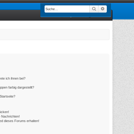
Suche
Erweiterte Such
Registrieren
Anmelden
ete ich ihnen bei?
en farbig dargestellt?
Startseite?
icken!
 Nachrichten!
ed dieses Forums erhalten!