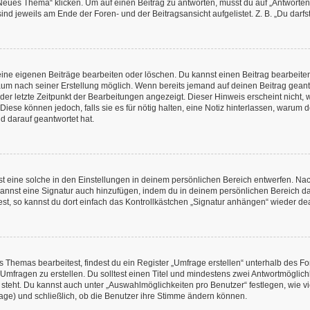
es Thema“ klicken. Um auf einen Beitrag zu antworten, musst du auf „Antworten“ kl
nd jeweils am Ende der Foren- und der Beitragsansicht aufgelistet. Z. B. „Du darfs
deine eigenen Beiträge bearbeiten oder löschen. Du kannst einen Beitrag bearbeit
itraum nach seiner Erstellung möglich. Wenn bereits jemand auf deinen Beitrag geant
 der letzte Zeitpunkt der Bearbeitungen angezeigt. Dieser Hinweis erscheint nicht
Diese können jedoch, falls sie es für nötig halten, eine Notiz hinterlassen, warum 
d darauf geantwortet hat.
 eine solche in den Einstellungen in deinem persönlichen Bereich entwerfen. Nachd
kannst eine Signatur auch hinzufügen, indem du in deinem persönlichen Bereich d
t, so kannst du dort einfach das Kontrollkästchen „Signatur anhängen“ wieder dea
Themas bearbeitest, findest du ein Register „Umfrage erstellen“ unterhalb des Form
 Umfragen zu erstellen. Du solltest einen Titel und mindestens zwei Antwortmögli
e steht. Du kannst auch unter „Auswahlmöglichkeiten pro Benutzer“ festlegen, wie v
rage) und schließlich, ob die Benutzer ihre Stimme ändern können.