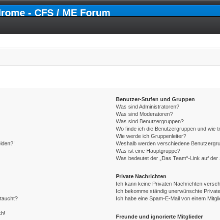
drome - CFS / ME Forum
Benutzer-Stufen und Gruppen
Was sind Administratoren?
Was sind Moderatoren?
Was sind Benutzergruppen?
Wo finde ich die Benutzergruppen und wie tr
Wie werde ich Gruppenleiter?
elden?!
Weshalb werden verschiedene Benutzergrupp
Was ist eine Hauptgruppe?
Was bedeutet der „Das Team“-Link auf der 
Private Nachrichten
Ich kann keine Privaten Nachrichten versch
Ich bekomme ständig unerwünschte Private
ftaucht?
Ich habe eine Spam-E-Mail von einem Mitgli
ch!
Freunde und ignorierte Mitglieder