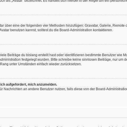
h als „Avatar“ bezeichnet. Es handelt sich hierbei in der Regel um ein persönliche
vatar über eine der folgenden vier Methoden hinzufügen: Gravatar, Galerie, Remot
atar benutzen kannst, solltest du die Board-Administration kontaktieren.
ele Beiträge du bislang erstellt hast oder identifizieren bestimmte Benutzer wie
-Administration festgelegt wurden. Bitte schreibe keine sinnlosen Beiträge, nur u
n Rang unter Umständen einfach wieder zurücksetzen.
 ich aufgefordert, mich anzumelden.
n für Nachrichten an andere Benutzer nutzen, falls diese von der Board-Administra