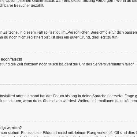
eine Option „Meinen Online-Status während dieser Sitzung verbergen“. Wenn du die
chtbarer Besucher gezählt.
 Zeitzone. In diesem Fall solltest du im „Persönlichen Bereich“ die für dich passend
 noch nicht registriert bist, ist dies ein guter Grund, dies jetzt zu tun.
 noch falsch!
hast und die Zeit trotzdem noch falsch ist, geht die Uhr des Servers vermutlich fals
installiert oder niemand hat das Forum bislang in deine Sprache übersetzt. Frage 
en wir uns freuen, wenn du es übersetzen würdest. Weitere Informationen dazu könne
eigt werden?
en stehen. Eines dieser Bilder ist meist mit deinem Rang verknüpft: Oft sind dies