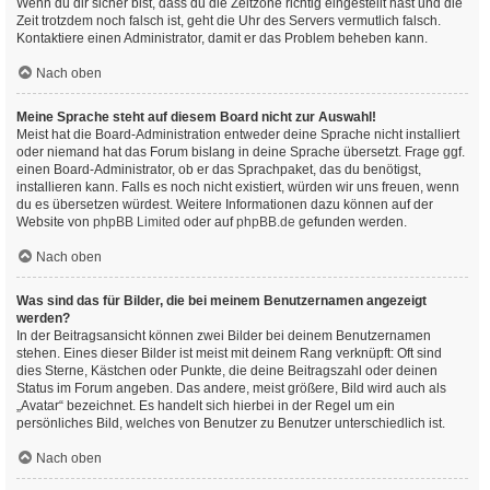
Wenn du dir sicher bist, dass du die Zeitzone richtig eingestellt hast und die
Zeit trotzdem noch falsch ist, geht die Uhr des Servers vermutlich falsch.
Kontaktiere einen Administrator, damit er das Problem beheben kann.
Nach oben
Meine Sprache steht auf diesem Board nicht zur Auswahl!
Meist hat die Board-Administration entweder deine Sprache nicht installiert
oder niemand hat das Forum bislang in deine Sprache übersetzt. Frage ggf.
einen Board-Administrator, ob er das Sprachpaket, das du benötigst,
installieren kann. Falls es noch nicht existiert, würden wir uns freuen, wenn
du es übersetzen würdest. Weitere Informationen dazu können auf der
Website von
phpBB Limited
oder auf
phpBB.de
gefunden werden.
Nach oben
Was sind das für Bilder, die bei meinem Benutzernamen angezeigt
werden?
In der Beitragsansicht können zwei Bilder bei deinem Benutzernamen
stehen. Eines dieser Bilder ist meist mit deinem Rang verknüpft: Oft sind
dies Sterne, Kästchen oder Punkte, die deine Beitragszahl oder deinen
Status im Forum angeben. Das andere, meist größere, Bild wird auch als
„Avatar“ bezeichnet. Es handelt sich hierbei in der Regel um ein
persönliches Bild, welches von Benutzer zu Benutzer unterschiedlich ist.
Nach oben